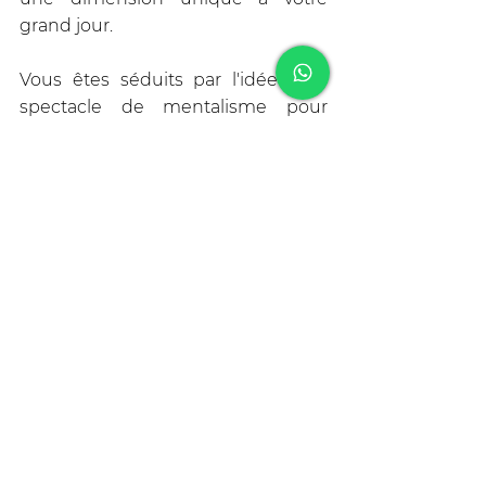
grand jour.
Vous êtes séduits par l'idée d'un 
spectacle de mentalisme pour 
votre mariage à Lyon ? Jérémy 
ALLIMANN est votre interlocuteur 
privilégié. 
Pour en savoir plus ou pour 
réserver votre date, remplissez le 
formulaire de contact
 sur notre 
page, appelez-nous directement 
au 06 35 88 64 54 ou découvrez 
toutes nos prestations en 
visitant le 
site
. 
Transformez votre grand jour en 