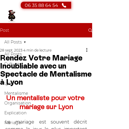
06 35 88 64 54
JA Magicien
Magicien - Mentaliste
Post
All Posts
28 sept. 2023
4 min de lecture
All Posts
Rendez Votre Mariage
Culture
Inoubliable avec un
Spectacle de Mentalisme
Magie
à Lyon
Lyon
Mentalisme
Un mentaliste pour votre 
Organisation
mariage sur Lyon
Explication
Le mariage est souvent décrit 
Mariage