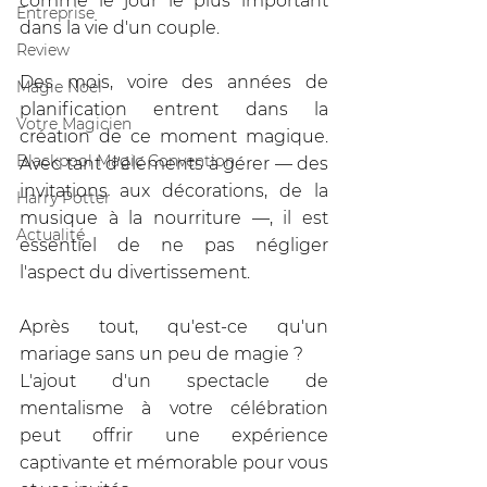
comme le jour le plus important 
Entreprise
dans la vie d'un couple. 
Review
Des mois, voire des années de 
Magie Noël
planification entrent dans la 
Votre Magicien
création de ce moment magique. 
Blackpool Magic Convention
Avec tant d'éléments à gérer — des 
invitations aux décorations, de la 
Harry Potter
musique à la nourriture —, il est 
Actualité
essentiel de ne pas négliger 
l'aspect du divertissement. 
Après tout, qu'est-ce qu'un 
mariage sans un peu de magie ? 
L'ajout d'un spectacle de 
mentalisme à votre célébration 
peut offrir une expérience 
captivante et mémorable pour vous 