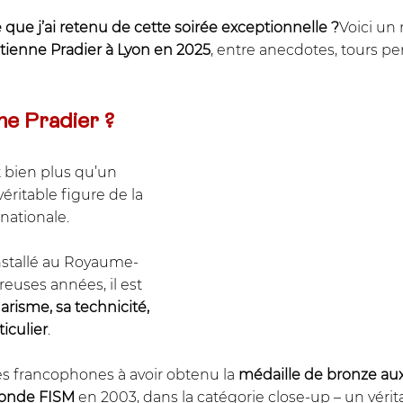
e que j’ai retenu de cette soirée exceptionnelle ?
Voici un
tienne Pradier à Lyon en 2025
, entre anecdotes, tours pe
nne Pradier ?
st bien plus qu’un 
éritable figure de la 
nationale.
nstallé au Royaume-
uses années, il est 
arisme, sa technicité, 
iculier
.
rares francophones à avoir obtenu la 
médaille de bronze aux
onde FISM
 en 2003, dans la catégorie close-up – un véri