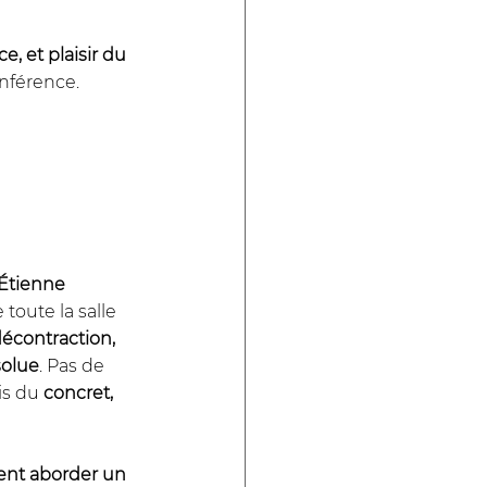
e, et plaisir du 
onférence.
Étienne 
 toute la salle 
écontraction, 
solue
. Pas de 
is du 
concret, 
t aborder un 