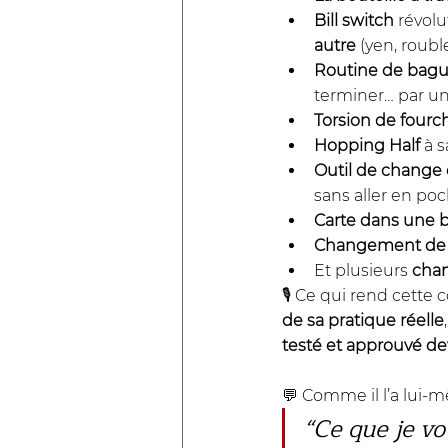
Bill switch
 révolu
autre
 (yen, roubl
Routine de bagu
terminer… par u
Torsion de fourc
Hopping Half
 à 
Outil de change 
sans aller en po
Carte dans une b
Changement de 
Et plusieurs 
chan
🎙️ Ce qui rend cette
de sa pratique réelle
testé et approuvé de
💬 Comme il l’a lui-m
“Ce que je vo