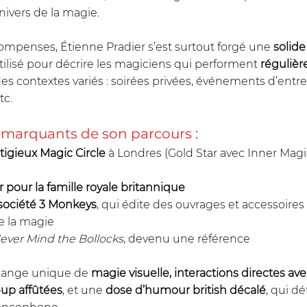
nivers de la magie.
ompenses, Étienne Pradier s’est surtout forgé une 
solide
tilisé pour décrire les magiciens qui performent 
régulièr
des contextes variés : soirées privées, événements d’entrep
tc.
 marquants de son parcours :
igieux Magic Circle
 à Londres (Gold Star avec Inner Magic
 pour la famille royale britannique
société 3 Monkeys
, qui édite des ouvrages et accessoires 
e la magie
ever Mind the Bollocks
, devenu une référence
élange unique de 
magie visuelle, interactions directes avec
up affûtées
, et une 
dose d’humour british décalé
, qui d