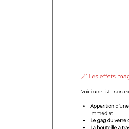
🪄 Les effets mag
Voici une liste non ex
Apparition d’une 
immédiat
Le gag du verre 
La bouteille à tra