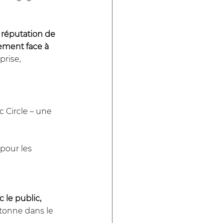
 réputation de 
ement face à 
rise, 
 Circle – une 
pour les 
 le public, 
étonne dans le 