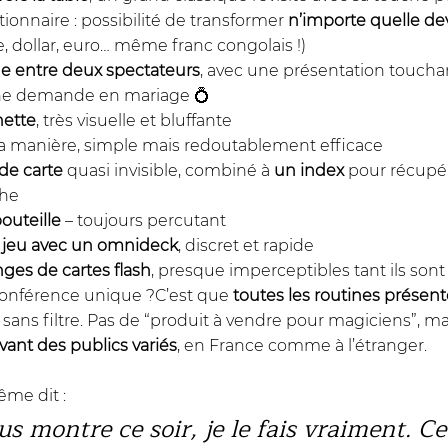
tionnaire : possibilité de transformer 
n’importe quelle de
e, dollar, euro… même franc congolais !)
e entre deux spectateurs
, avec une présentation toucha
ne demande en mariage 💍
hette
, très visuelle et bluffante
sa manière, simple mais redoutablement efficace
de carte
 quasi invisible, combiné à 
un index
 pour récupé
che
outeille
 – toujours percutant
jeu avec un omnideck
, discret et rapide
ges de cartes flash
, presque imperceptibles tant ils sont
 conférence unique ?C’est que 
toutes les routines présent
, sans filtre. Pas de “produit à vendre pour magiciens”, ma
vant des publics variés
, en France comme à l’étranger.
ême dit :
us montre ce soir, je le fais vraiment. Ce