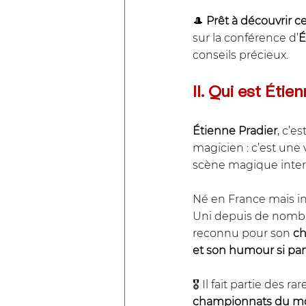
🎩 
Prêt à découvrir c
sur la conférence d’
É
conseils précieux.
II. Qui est Étie
Étienne Pradier
, c’e
magicien : c’est une v
scène magique inter
Né en France mais i
Uni depuis de nombre
reconnu pour son 
ch
et son humour si part
🎖️ Il fait partie des 
championnats du m