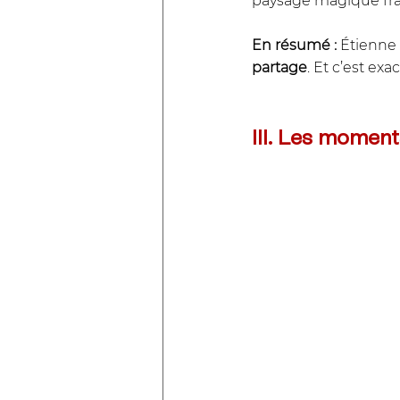
paysage magique fr
En résumé : 
Étienne P
partage
. Et c’est ex
III. Les moment