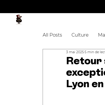
JA Magicien
Magicien - Mentaliste
All Posts
Culture
Ma
3 mai 2025
5 min de lec
Mariage
Entreprise
Retour 
excepti
Blackpool Magic Conv
Lyon e