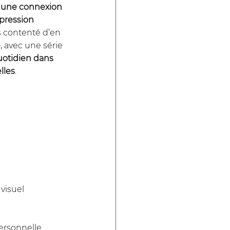
r une connexion 
pression 
as contenté d’en 
e
, avec une série 
uotidien dans 
lles
.
visuel 
personnelle