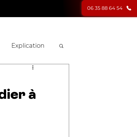
06 35 88 64 54
HYPNOSE
PHOTOS
BLOG
CONTACT
Explication
n
dier à