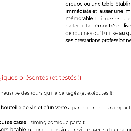
groupe ou une table, établi
immédiate et laisser une im
mémorable
. Et il ne s’est p
parler : il l’a 
démontré en liv
de routines qu’il utilise 
au q
ses prestations professionne
iques présentés (et testés !)
haustive des tours qu’il a partagés (et exécutés !) :
bouteille de vin et d’un verre
 à partir de rien – un impact 
qui se casse
 – timing comique parfait
vers la table
, un grand classique revisité avec sa touche 