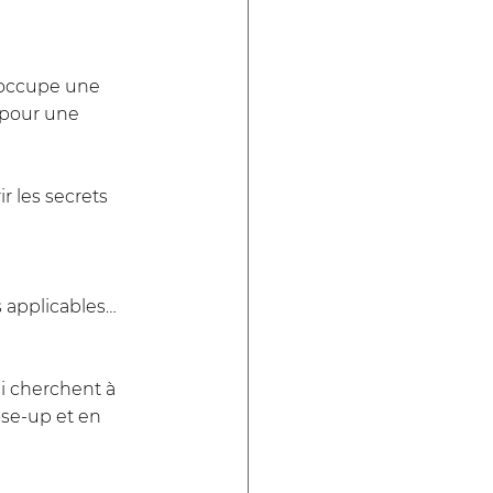
occupe une 
 pour une 
r les secrets 
s applicables…  
i cherchent à 
se-up et en 