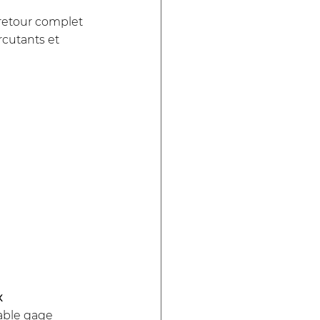
 retour complet 
rcutants et 
 
table gage 