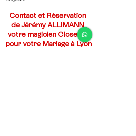
Contact et Réservation 
de Jérémy ALLIMANN 
votre magicien Close-up 
pour votre Mariage à Lyon
Pour discuter de la façon dont la 
magie close-up peut être intégrée 
à votre mariage sur Lyon, pour 
obtenir des informations sur la 
disponibilité, les tarifs et les détails 
techniques, n'hésitez pas à 
contacter Jérémy ALLIMANN via les 
informations de contact suivantes :
Remplissez le 
formulaire de 
contact sur son site web en 
cliquant ici
.