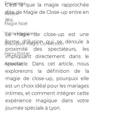
Entreprise
C'est là que la magie rapprochée 
dite de Magie de Close-up entre en 
Review
jeu. 
Magie Noël
Votre Magicien
La magie de close-up est une 
forme d'illusion qui se déroule à 
Blackpool Magic Convention
proximité des spectateurs, les 
Harry Potter
impliquant directement dans le 
Actualité
spectacle. Dans cet article, nous 
explorerons la définition de la 
magie de close-up, pourquoi elle 
est un choix idéal pour les mariages 
intimes, et comment intégrer cette 
expérience magique dans votre 
journée spéciale à Lyon.