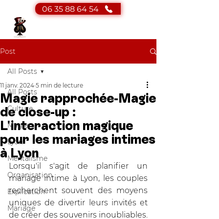
06 35 88 64 54
JA Magicien
Magicien - Mentaliste
Post
All Posts
11 janv. 2024
5 min de lecture
All Posts
Magie rapprochée-Magie
Culture
de close-up :
L'interaction magique
Magie
pour les mariages intimes
Lyon
à Lyon
Mentalisme
Lorsqu'il s'agit de planifier un 
Organisation
mariage intime à Lyon, les couples 
recherchent souvent des moyens 
Explication
uniques de divertir leurs invités et 
Mariage
de créer des souvenirs inoubliables. 