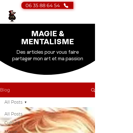
06 35 88 64 54
JA Magicien
Magicien - Mentaliste
MAGIE &
MENTALISME
Des articles pour vous faire
partager mon art et ma passion
Blog
All Posts
All Posts
Culture
Magie