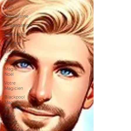
Lyon
Mentalisme
Organisation
Explication
Mariage
Entreprise
Review
Magie
Noël
Votre
Magicien
Blackpool
Magic
Convention
Harry
Potter
Actualité