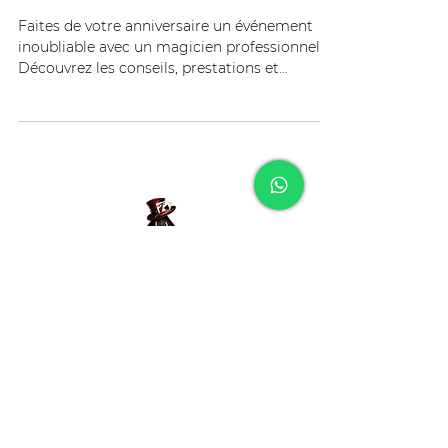
adulte : les clés d’une
animation réussie
Faites de votre anniversaire un événement
inoubliable avec un magicien professionnel.
Découvrez les conseils, prestations et
astuces.
JAHMM PROD
Jérémy ALLIMANN
SOLLICITEZ VOTRE MAGICIEN
MENTALISTE sur Lyon et sa région