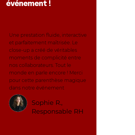
événement !
Une prestation fluide, interactive
et parfaitement maîtrisée. Le
close-up a créé de véritables
moments de complicité entre
nos collaborateurs. Tout le
monde en parle encore ! Merci
pour cette parenthèse magique
dans notre événement
Sophie R.,
Responsable RH