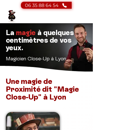
06 35 88 64 54
JA Magicien
Magicien - Mentaliste
La
magie
à quelques
centimètres de vos
yeux.
Magicien Close-Up à Lyon
Une magie de
Proximité dit "Magie
Close-Up" à Lyon