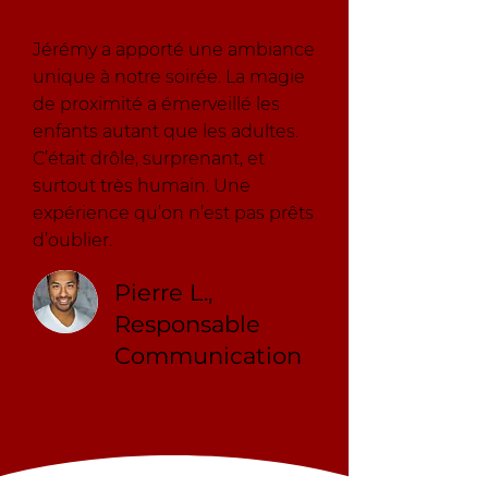
Jérémy a apporté une ambiance
unique à notre soirée. La magie
de proximité a émerveillé les
enfants autant que les adultes.
C’était drôle, surprenant, et
surtout très humain. Une
expérience qu’on n’est pas prêts
d’oublier.
Pierre L.,
Responsable
Communication