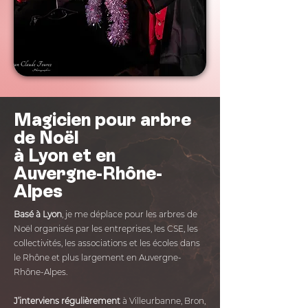
Magicien pour arbre
de Noël
à Lyon et en
Auvergne-Rhône-
Alpes
Basé à Lyon
, je me déplace pour les arbres de
Noël organisés par les entreprises, les CSE, les
collectivités, les associations et les écoles dans
le Rhône et plus largement en Auvergne-
Rhône-Alpes.
J’interviens régulièrement
à Villeurbanne, Bron,