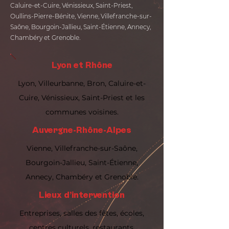
Caluire-et-Cuire, Vénissieux, Saint-Priest,
Oullins-Pierre-Bénite, Vienne, Villefranche-sur-
Saône, Bourgoin-Jallieu, Saint-Étienne, Annecy,
Chambéry et Grenoble.
Lyon et Rhône
Lyon, Villeurbanne, Bron, Caluire-et-
Cuire, Vénissieux, Saint-Priest et les
communes voisines.
Auvergne-Rhône-Alpes
Vienne, Villefranche-sur-Saône,
Bourgoin-Jallieu, Saint-Étienne,
Annecy, Chambéry et Grenoble.
Lieux d’intervention
Entreprises, salles des fêtes, écoles,
centres culturels, restaurants,