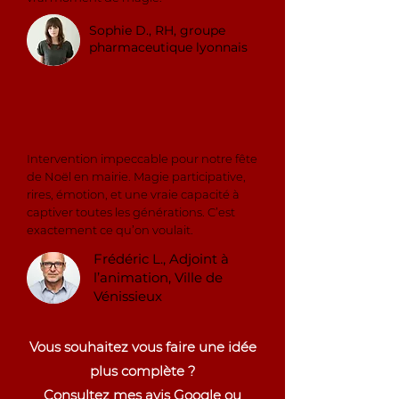
Sophie D., RH, groupe
pharmaceutique lyonnais
Intervention impeccable pour notre fête
de Noël en mairie. Magie participative,
rires, émotion, et une vraie capacité à
captiver toutes les générations. C’est
exactement ce qu’on voulait.
Frédéric L., Adjoint à
l’animation, Ville de
Vénissieux
Vous souhaitez vous faire une idée
plus complète ?
Consultez mes avis Google ou