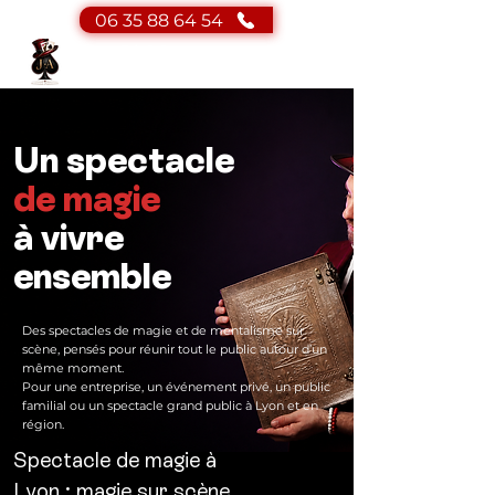
06 35 88 64 54
JA Magicien
Magicien - Mentaliste
Un spectacle
de magie
à vivre
ensemble
Des spectacles de magie et de mentalisme sur
scène, pensés pour réunir tout le public autour d’un
même moment.
Pour une entreprise, un événement privé, un public
familial ou un spectacle grand public à Lyon et en
région.
Spectacle de magie à
Lyon : magie sur scène