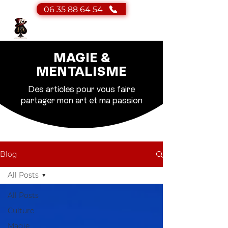
06 35 88 64 54
JA Magicien
Magicien - Mentaliste
MAGIE &
MENTALISME
Des articles pour vous faire
partager mon art et ma passion
Blog
All Posts
All Posts
Culture
Magie