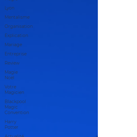
Lyon
Mentalisme
Organisation
Explication
Mariage
Entreprise
Review
Magie
Noël
Votre
Magicien
Blackpool
Magic
Convention
Harry
Potter
Actualité