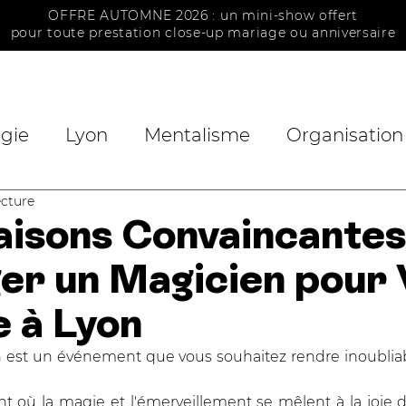
OFFRE AUTOMNE 2026 : un mini-show offert
pour toute prestation close-up mariage ou anniversaire
ACCUEIL
MAGICIEN
MENTALISTE
gie
Lyon
Mentalisme
Organisation
ecture
Review
Magie Noël
Votre Magicie
aisons Convaincantes
er un Magicien pour
ention
Harry Potter
Actualité
 à Lyon
n est un événement que vous souhaitez rendre inoubliab
où la magie et l'émerveillement se mêlent à la joie de