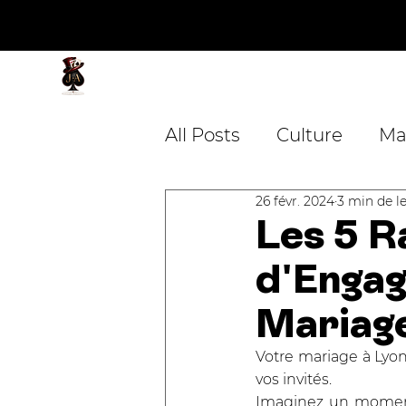
JA Magicien
Magicien - Mentaliste
All Posts
Culture
Ma
26 févr. 2024
3 min de l
Mariage
Entreprise
Les 5 R
d'Engag
Blackpool Magic Conv
Mariage
Votre mariage à Lyo
vos invités. 
Imaginez un moment 