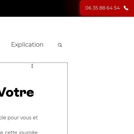
06 35 88 64 54
HYPNOSE
PHOTOS
BLOG
CONTACT
Explication
n
 Votre
le pour vous et 
 cette journée 