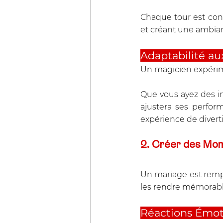
Chaque tour est conçu
et créant une ambia
Adaptabilité au
Un magicien expérim
Que vous ayez des i
ajustera ses perfor
expérience de diver
2. Créer des Mo
Un mariage est remp
les rendre mémorable
Réactions Émoti