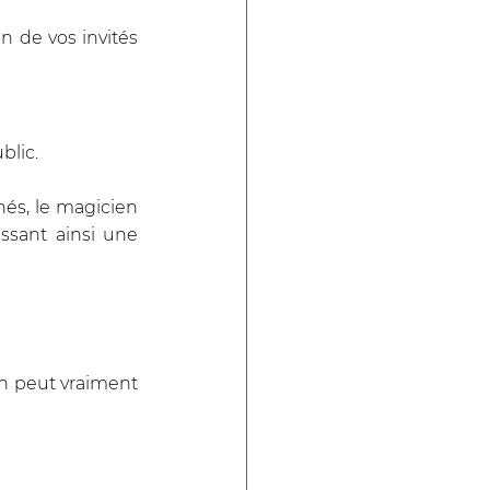
n de vos invités 
lic. 
s, le magicien 
sant ainsi une 
 peut vraiment 