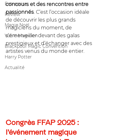
Entreprise
concours et des rencontres entre 
passionnés
. C’est l’occasion idéale 
Review
de découvrir les plus grands 
Magie Noël
magiciens du moment, de 
s’émerveiller devant des galas 
Votre Magicien
prestigieux et d’échanger avec des 
Blackpool Magic Convention
artistes venus du monde entier.
Harry Potter
Actualité
Congrès FFAP 2025 : 
l’événement magique 