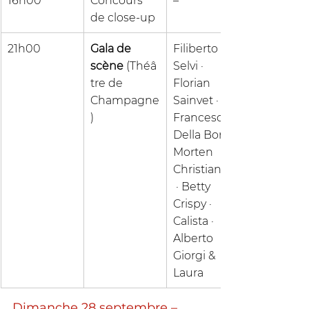
16h00
Concours 
–
de close-up
21h00
Gala de 
Filiberto 
scène
 (Théâ
Selvi · 
tre de 
Florian 
Champagne
Sainvet · 
)
Francesco 
Della Bona · 
Morten 
Christiansen
 · Betty 
Crispy · 
Calista · 
Alberto 
Giorgi & 
Laura
Dimanche 28 septembre – 