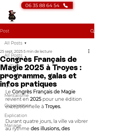
06 35 88 64 54
JA Magicien
Magicien - Mentaliste
Post
All Posts
25 sept. 2025
5 min de lecture
All Posts
Congrès Français de
Culture
Magie 2025 à Troyes :
programme, galas et
Magie
infos pratiques
Lyon
Le
 Congrès Français de Magie 
Mentalisme
revient en 
2025
 pour une édition 
Organisation
exceptionnelle à 
Troyes.
Explication
Durant quatre jours, la ville va vibrer 
Mariage
au rythme 
des illusions, des 