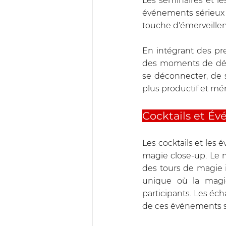
Les séminaires et l
événements sérieux e
touche d'émerveillem
En intégrant des pr
des moments de déten
se déconnecter, de s
plus productif et mé
Cocktails et É
Les cocktails et les 
magie close-up. Le ma
des tours de magie i
unique où la magi
participants. Les éch
de ces événements so