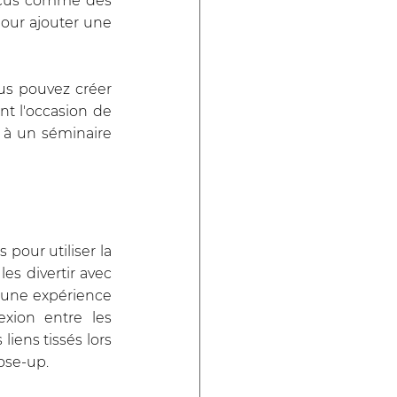
erçus comme des 
our ajouter une 
s pouvez créer 
t l'occasion de 
 à un séminaire 
pour utiliser la 
es divertir avec 
 une expérience 
ion entre les 
iens tissés lors 
ose-up.