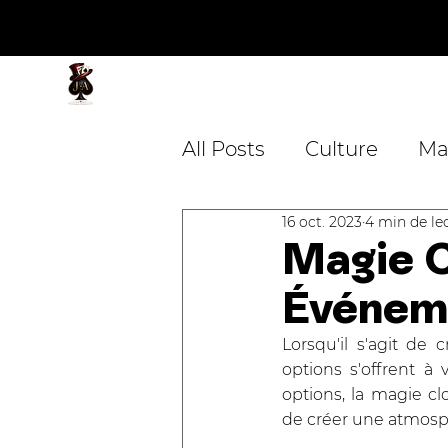
JA Magicien
Magicien - Mentaliste
All Posts
Culture
Ma
16 oct. 2023
4 min de le
Mariage
Entreprise
Magie C
Événeme
Blackpool Magic Conv
Lorsqu'il s'agit d
options s'offrent à 
options, la magie c
de créer une atmosphè