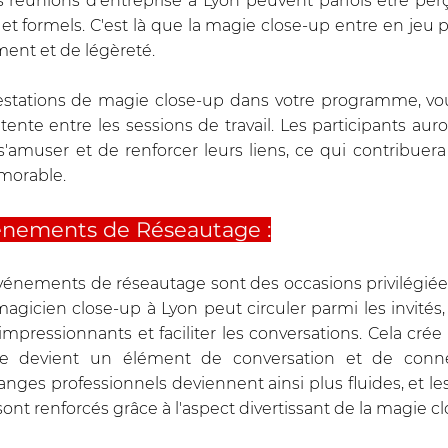
es réunions d'entreprise à Lyon peuvent parfois être p
t formels. C'est là que la magie close-up entre en jeu p
ent et de légèreté. 
estations de magie close-up dans votre programme, vou
te entre les sessions de travail. Les participants auron
'amuser et de renforcer leurs liens, ce qui contribuera
morable.
vénements de Réseautage :
événements de réseautage sont des occasions privilégiées 
gicien close-up à Lyon peut circuler parmi les invités, l
mpressionnants et faciliter les conversations. Cela crée
e devient un élément de conversation et de connex
anges professionnels deviennent ainsi plus fluides, et les l
nt renforcés grâce à l'aspect divertissant de la magie cl