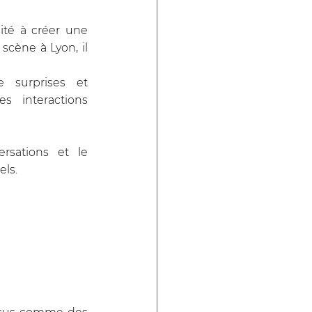
té à créer une 
cène à Lyon, il 
surprises et 
s interactions 
sations et le 
els.