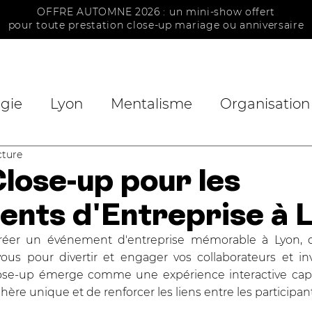
OFFRE AUTOMNE 2026 : un mini-show offert
pour toute prestation close-up mariage ou anniversaire
ACCUEIL
MAGICIEN
MENTALISTE
gie
Lyon
Mentalisme
Organisation
cture
Review
Magie Noël
Votre Magicie
lose-up pour les
nts d'Entreprise à 
ention
Harry Potter
Actualité
e créer un événement d'entreprise mémorable à Lyon,
vous pour divertir et engager vos collaborateurs et inv
lose-up émerge comme une expérience interactive capti
re unique et de renforcer les liens entre les participant