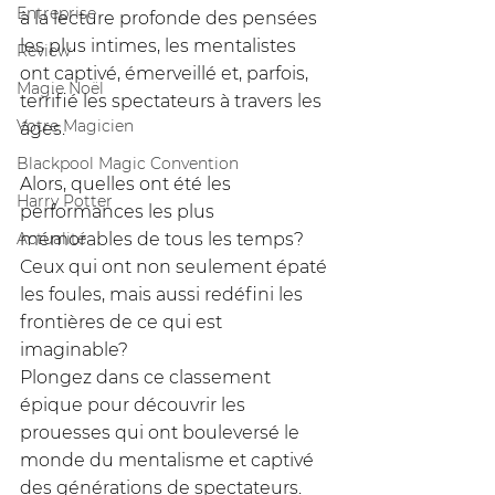
Entreprise
à la lecture profonde des pensées 
les plus intimes, les mentalistes 
Review
ont captivé, émerveillé et, parfois, 
Magie Noël
terrifié les spectateurs à travers les 
Votre Magicien
âges. 
Blackpool Magic Convention
Alors, quelles ont été les 
Harry Potter
performances les plus 
Actualité
mémorables de tous les temps? 
Ceux qui ont non seulement épaté 
les foules, mais aussi redéfini les 
frontières de ce qui est 
imaginable? 
Plongez dans ce classement 
épique pour découvrir les 
prouesses qui ont bouleversé le 
monde du mentalisme et captivé 
des générations de spectateurs.