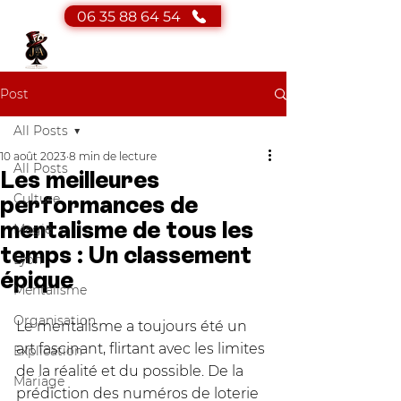
06 35 88 64 54
JA Magicien
Magicien - Mentaliste
Post
All Posts
10 août 2023
8 min de lecture
All Posts
Les meilleures
Culture
performances de
mentalisme de tous les
Magie
temps : Un classement
Lyon
épique
Mentalisme
Organisation
Le mentalisme a toujours été un 
art fascinant, flirtant avec les limites 
Explication
de la réalité et du possible. De la 
Mariage
prédiction des numéros de loterie 